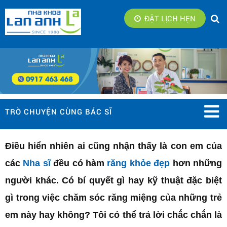
ĐẶT LỊCH HẸN
TRÒ CHUYỆN CÙNG BÁC SĨ
Điều hiển nhiên ai cũng nhận thấy là con em của
các
Nha sĩ
đều có hàm
răng khỏe đẹp
hơn những
người khác. Có bí quyết gì hay kỹ thuật đặc biệt
gì trong việc chăm sóc răng miệng của những trẻ
em này hay không? Tôi có thể trả lời chắc chắn là