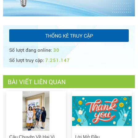
THỐNG KÊ TRUY CẬP
Số lượt đang online:
30
Số lượt truy cập:
7.251.147
BÀI VIẾT LIÊN QUAN
Lời Mở Đầu
Cảm Tưởng Về Vẻ Đẹp