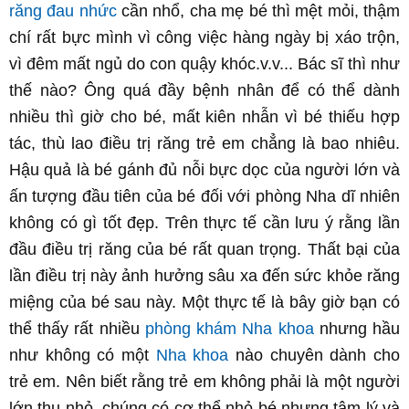
răng đau nhức
cần nhổ, cha mẹ bé thì mệt mỏi, thậm
chí rất bực mình vì công việc hàng ngày bị xáo trộn,
vì đêm mất ngủ do con quậy khóc.v.v... Bác sĩ thì như
thế nào? Ông quá đầy bệnh nhân để có thể dành
nhiều thì giờ cho bé, mất kiên nhẫn vì bé thiếu hợp
tác, thù lao điều trị răng trẻ em chẳng là bao nhiêu.
Hậu quả là bé gánh đủ nỗi bực dọc của người lớn và
ấn tượng đầu tiên của bé đối với phòng Nha dĩ nhiên
không có gì tốt đẹp. Trên thực tế cần lưu ý rằng lần
đầu điều trị răng của bé rất quan trọng. Thất bại của
lần điều trị này ảnh hưởng sâu xa đến sức khỏe răng
miệng của bé sau này. Một thực tế là bây giờ bạn có
thể thấy rất nhiều
phòng khám Nha khoa
nhưng hầu
như không có một
Nha khoa
nào chuyên dành cho
trẻ em. Nên biết rằng trẻ em không phải là một người
lớn thu nhỏ, chúng có cơ thể nhỏ bé nhưng tâm lý và