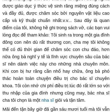
được giáo dục ý thức vệ sinh răng miệng đúng cách
và đầy đủ, được chăm sóc bởi nguyên vật liệu cao
cấp và kỹ thuật chuẩn nhất.v.v... Sau đây là quan
điểm của tôi, không hề ghi trong sách vở, các bạn vui
lòng đọc để tham khảo: Tôi sinh ra trong một gia đình
đông con nên dù rất thương con, cha mẹ tôi không
thể có đủ thời gian để chăm sóc con chu đáo, hơn
nữa ông bà nghĩ y tế là lĩnh vực chuyên sâu của bác
sĩ nên dành việc này cho những nhà chuyên môn.
Khi con bị hư răng cần nhổ hay chữa, ông bà phó
thác hoàn toàn chuyện điều trị cho bác sĩ chuyên
khoa. Tôi còn nhớ chi phí điều trị lúc đó rất lớn so với
thu nhập của gia đình nhưng cũng may, bác nha sĩ
cha tôi chọn là một
nha sĩ
giỏi và tận tâm.
Mãi đến tận bây giờ đã gần sáu mươi tuổi mà tôi vẫn