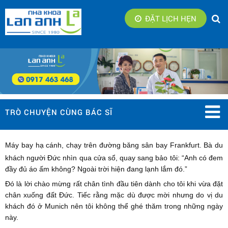
ĐẶT LỊCH HẸN
TRÒ CHUYỆN CÙNG BÁC SĨ
Máy bay hạ cánh, chạy trên đường băng sân bay Frankfurt. Bà du
khách người Đức nhìn qua cửa sổ, quay sang bảo tôi: “Anh có đem
đầy đủ áo ấm không? Ngoài trời hiện đang lạnh lắm đó.”
Đó là lời chào mừng rất chân tình đầu tiên dành cho tôi khi vừa đặt
chân xuống đất Đức. Tiếc rằng mặc dù được mời nhưng do vị du
khách đó ở Munich nên tôi không thể ghé thăm trong những ngày
này.