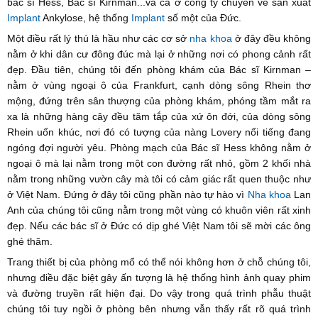
bác sĩ Hess, Bác sĩ Kirnman...và cả ở công ty chuyên về sản xuất
Implant
Ankylose, hệ thống
Implant
số một của Đức.
Một điều rất lý thú là hầu như các cơ sở
nha khoa
ở đây đều không
nằm ở khi dân cư đông đúc mà lại ở những nơi có phong cảnh rất
đẹp. Đầu tiên, chúng tôi đến phòng khám của Bác sĩ Kirnman –
nằm ở vùng ngoại ô của Frankfurt, cạnh dòng sông Rhein thơ
mộng, đứng trên sân thượng của phòng khám, phóng tầm mắt ra
xa là những hàng cây đều tăm tắp của xứ ôn đới, của dòng sông
Rhein uốn khúc, nơi đó có tượng của nàng Lovery nổi tiếng đang
ngóng đợi người yêu. Phòng mạch của Bác sĩ Hess không nằm ở
ngoại ô mà lại nằm trong một con đường rất nhỏ, gồm 2 khối nhà
nằm trong những vườn cây mà tôi có cảm giác rất quen thuộc như
ở Việt Nam. Đứng ở đây tôi cũng phần nào tự hào vì
Nha khoa
Lan
Anh của chúng tôi cũng nằm trong một vùng có khuôn viên rất xinh
đẹp. Nếu các bác sĩ ở Đức có dịp ghé Việt Nam tôi sẽ mời các ông
ghé thăm.
Trang thiết bị của phòng mổ có thể nói không hơn ở chỗ chúng tôi,
nhưng điều đặc biệt gây ấn tượng là hệ thống hình ảnh quay phim
và đường truyền rất hiện đại. Do vậy trong quá trình phẫu thuật
chúng tôi tuy ngồi ở phòng bên nhưng vẫn thấy rất rõ quá trình