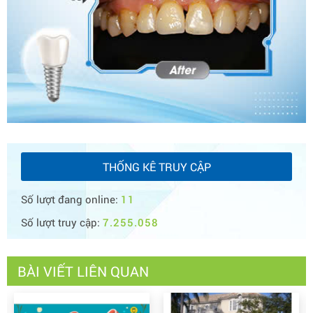
THỐNG KÊ TRUY CẬP
Số lượt đang online:
11
Số lượt truy cập:
7.255.058
BÀI VIẾT LIÊN QUAN