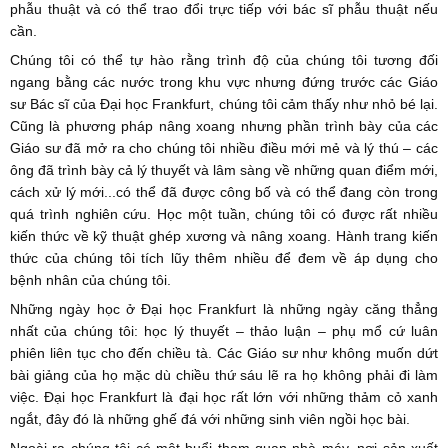
phẫu thuật và có thể trao đổi trực tiếp với bác sĩ phẫu thuật nếu
cần.
Chúng tôi có thể tự hào rằng trình độ của chúng tôi tương đối
ngang bằng các nước trong khu vực nhưng đứng trước các Giáo
sư Bác sĩ của Đại học Frankfurt, chúng tôi cảm thấy như nhỏ bé lại.
Cũng là phương pháp nâng xoang nhưng phần trình bày của các
Giáo sư đã mở ra cho chúng tôi nhiều điều mới mẻ và lý thú – các
ông đã trình bày cả lý thuyết và lâm sàng về những quan điểm mới,
cách xử lý mới...có thể đã được công bố và có thể đang còn trong
quá trình nghiên cứu. Học một tuần, chúng tôi có được rất nhiều
kiến thức về kỹ thuật ghép xương và nâng xoang. Hành trang kiến
thức của chúng tôi tích lũy thêm nhiều để đem về áp dụng cho
bệnh nhân của chúng tôi.
Những ngày học ở Đại học Frankfurt là những ngày căng thẳng
nhất của chúng tôi: học lý thuyết – thảo luận – phụ mổ cứ luân
phiên liên tục cho đến chiều tà. Các Giáo sư như không muốn dứt
bài giảng của họ mặc dù chiều thứ sáu lẽ ra họ không phải đi làm
việc. Đại học Frankfurt là đại học rất lớn với những thảm cỏ xanh
ngắt, đây đó là những ghế đá với những sinh viên ngồi học bài.
Ngoài ra chúng tôi có một buổi tham quan nhà máy, nơi sản xuất