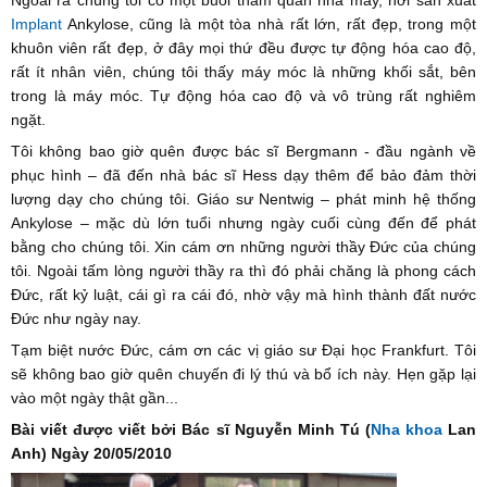
Implant
Ankylose, cũng là một tòa nhà rất lớn, rất đẹp, trong một
khuôn viên rất đẹp, ở đây mọi thứ đều được tự động hóa cao độ,
rất ít nhân viên, chúng tôi thấy máy móc là những khối sắt, bên
trong là máy móc. Tự động hóa cao độ và vô trùng rất nghiêm
ngặt.
Tôi không bao giờ quên được bác sĩ Bergmann - đầu ngành về
phục hình – đã đến nhà bác sĩ Hess dạy thêm để bảo đảm thời
lượng dạy cho chúng tôi. Giáo sư Nentwig – phát minh hệ thống
Ankylose – mặc dù lớn tuổi nhưng ngày cuối cùng đến để phát
bằng cho chúng tôi. Xin cám ơn những người thầy Đức của chúng
tôi. Ngoài tấm lòng người thầy ra thì đó phải chăng là phong cách
Đức, rất kỷ luật, cái gì ra cái đó, nhờ vậy mà hình thành đất nước
Đức như ngày nay.
Tạm biệt nước Đức, cám ơn các vị giáo sư Đại học Frankfurt. Tôi
sẽ không bao giờ quên chuyến đi lý thú và bổ ích này. Hẹn gặp lại
vào một ngày thật gần...
Bài viết được viết bởi Bác sĩ Nguyễn Minh Tú (
Nha khoa
Lan
Anh)
Ngày 20/05/2010