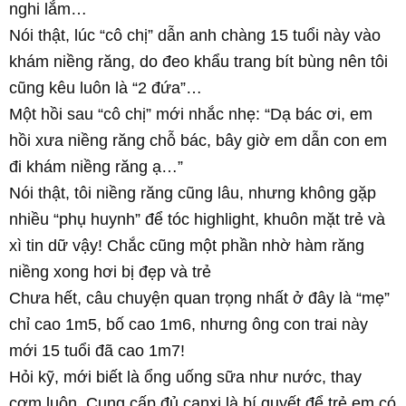
nghi lắm…
Nói thật, lúc “cô chị” dẫn anh chàng 15 tuổi này vào
khám niềng răng, do đeo khẩu trang bít bùng nên tôi
cũng kêu luôn là “2 đứa”…
Một hồi sau “cô chị” mới nhắc nhẹ: “Dạ bác ơi, em
hồi xưa niềng răng chỗ bác, bây giờ em dẫn con em
đi khám niềng răng ạ…”
Nói thật, tôi niềng răng cũng lâu, nhưng không gặp
nhiều “phụ huynh” để tóc highlight, khuôn mặt trẻ và
xì tin dữ vậy! Chắc cũng một phần nhờ hàm răng
niềng xong hơi bị đẹp và trẻ
Chưa hết, câu chuyện quan trọng nhất ở đây là “mẹ”
chỉ cao 1m5, bố cao 1m6, nhưng ông con trai này
mới 15 tuổi đã cao 1m7!
Hỏi kỹ, mới biết là ổng uống sữa như nước, thay
cơm luôn. Cung cấp đủ canxi là bí quyết để trẻ em có