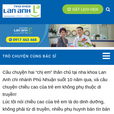
ĐẶT LỊCH HẸN
TRÒ CHUYỆN CÙNG BÁC SĨ
Câu chuyện hai “chị em” thân chủ tại nha khoa Lan
Anh chi nhánh Phú Nhuận suốt 10 năm qua, và câu
chuyện chiều cao của trẻ em không phụ thuộc di
truyền!
Lúc tôi nói chiều cao của trẻ em là do dinh dưỡng,
không phải từ di truyền, nhiều phụ huynh bán tín bán