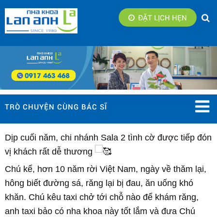
ĐẶT LỊCH HẸN
TRÒ CHUYỆN CÙNG BÁC SĨ
Dịp cuối năm, chi nhánh Sala 2 tình cờ được tiếp đón
vị khách rất dễ thương
Chú kể, hơn 10 năm rời Việt Nam, ngày về thăm lại,
hông biết đường sá, răng lại bị đau, ăn uống khó
khăn. Chú kêu taxi chở tới chỗ nào để khám răng,
anh taxi bảo có nha khoa này tốt lắm và đưa Chú