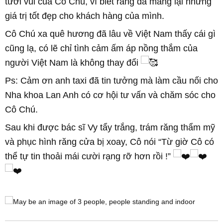
tươi vui của Cô Chú, vì biết rằng đã mang lại những
giá trị tốt đẹp cho khách hàng của mình.
Cô Chú xa quê hương đã lâu về Việt Nam thấy cái gì
cũng lạ, có lẽ chỉ tình cảm ấm áp nồng thắm của
người Việt Nam là không thay đổi
Ps: Cảm ơn anh taxi đã tin tưởng mà làm cầu nối cho
Nha khoa Lan Anh có cơ hội tư vấn và chăm sóc cho
Cô Chú.
Sau khi được bác sĩ Vy tẩy trắng, trám răng thẩm mỹ
và phục hình răng cửa bị xoay, Cô nói “Từ giờ Cô có
thể tự tin thoải mái cười rạng rỡ hơn rồi !”