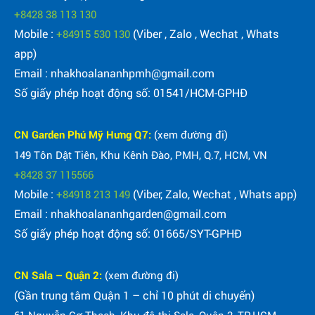
+8428 38 113 130
Mobile :
(Viber , Zalo , Wechat , Whats
+84915 530 130
app)
Email : nhakhoalananhpmh@gmail.com
Số giấy phép hoạt động số: 01541/HCM-GPHĐ
CN Garden Phú Mỹ Hưng Q7:
(xem đường đi)
149 Tôn Dật Tiên, Khu Kênh Đào, PMH, Q.7, HCM, VN
+8428 37 115566
Mobile :
(Viber, Zalo, Wechat , Whats app)
+84918 213 149
Email : nhakhoalananhgarden@gmail.com
Số giấy phép hoạt động số: 01665/SYT-GPHĐ
CN Sala – Quận 2:
(xem đường đi)
(Gần trung tâm Quận 1 – chỉ 10 phút di chuyển)
61 Nguyễn Cơ Thạch, Khu đô thị Sala, Quận 2, TP.HCM