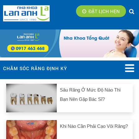
ĐẶT LỊCH HẸN
CHĂM SÓC RĂNG ĐỊNH KỲ
Sâu Răng Ở Mức Độ Nào Thì
Bạn Nên Gặp Bác Sĩ?
Khi Nào Cần Phải Cạo Vôi Răng?