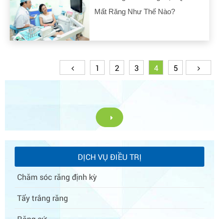
Mất Răng Như Thế Nào?
1
2
3
4
5
DỊCH VỤ ĐIỀU TRỊ
Chăm sóc răng định kỳ
Tẩy trắng răng
Răng sứ