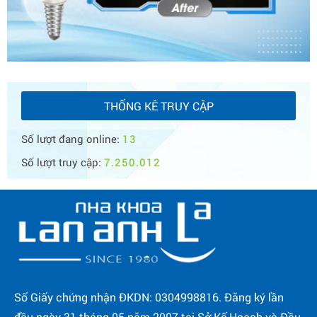
THỐNG KÊ TRUY CẬP
Số lượt đang online:
13
Số lượt truy cập:
7.250.012
Số Giấy chứng nhận ĐKDN: 0304998816. Đăng ký lần
đầu ngày 31 tháng 05 năm 2007 tại Sở Kế Hoạch và Đầu