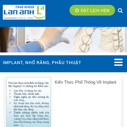
ĐẶT LỊCH HẸN
IMPLANT, NHỔ RĂNG, PHẪU THUẬT
Kiến Thức Phổ Thông Về Implant