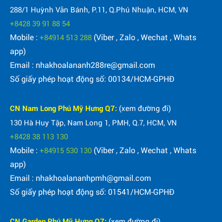
288/1 Huỳnh Văn Bánh, P.11, Q.Phú Nhuận, HCM, VN
+8428 39 91 88 54
Mobile :
(Viber , Zalo , Wechat , Whats
+84914 513 288
app)
Email : nhakhoalananh288re@gmail.com
Số giấy phép hoạt động số: 00134/HCM-GPHĐ
CN Nam Long Phú Mỹ Hưng Q7:
(xem đường đi)
130 Hà Huy Tập, Nam Long 1, PMH, Q.7, HCM, VN
+8428 38 113 130
Mobile :
(Viber , Zalo , Wechat , Whats
+84915 530 130
app)
Email : nhakhoalananhpmh@gmail.com
Số giấy phép hoạt động số: 01541/HCM-GPHĐ
CN Garden Phú Mỹ Hưng Q7:
(xem đường đi)