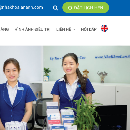
@nhakhoalananh.com
ĐẶT LỊCH HẸN
HÀNG
HÌNH ẢNH ĐIỀU TRỊ
LIÊN HỆ
HỎI ĐÁP