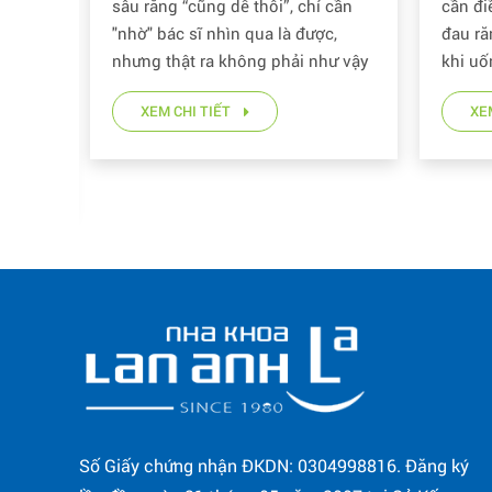
ãy lấy
sâu răng “cũng dễ thôi”, chỉ cần
cần đi
m
"nhờ" bác sĩ nhìn qua là được,
đau ră
hàng
nhưng thật ra không phải như vậy
khi uố
ay
XEM CHI TIẾT
XE
Số Giấy chứng nhận ĐKDN: 0304998816. Đăng ký