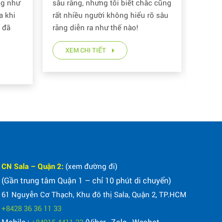
ng như
sâu răng, nhưng tôi biết chắc cũng
trẻ em
a khi
rất nhiều người không hiểu rõ sâu
Nếu đã
g đã
răng diễn ra như thế nào!
tiên c
triển.
XEM CHI TIẾT
XE
CN Sala – Quận 2:
(xem đường đi)
(Gần trung tâm Quận 1 – chỉ 10 phút di chuyển)
61 Nguyễn Cơ Thạch, Khu đô thị Sala, Quận 2, TP.HCM
+8428 36 36 11 33
Mobile :
(Viber , Zalo , Wechat ,