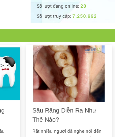
Số lượt đang online:
20
Số lượt truy cập:
7.250.992
ng
Sâu Răng Diễn Ra Như
Làm
Thế Nào?
Sâu 
Trẻ
sâu
Rất nhiều người đã nghe nói đến
Cách đ