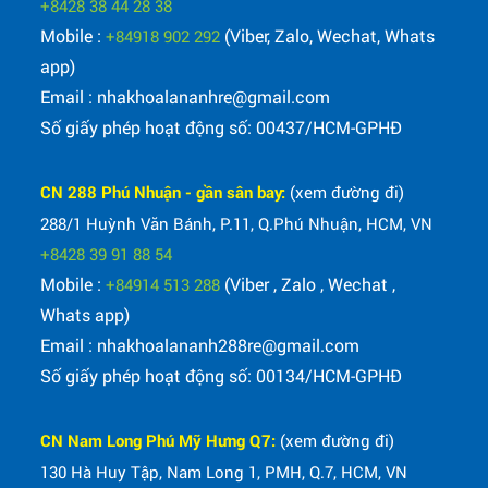
+8428 38 44 28 38
Mobile :
(Viber, Zalo, Wechat, Whats
+84918 902 292
app)
Email : nhakhoalananhre@gmail.com
Số giấy phép hoạt động số: 00437/HCM-GPHĐ
CN 288 Phú Nhuận - gần sân bay:
(xem đường đi)
288/1 Huỳnh Văn Bánh, P.11, Q.Phú Nhuận, HCM, VN
+8428 39 91 88 54
Mobile :
(Viber , Zalo , Wechat ,
+84914 513 288
Whats app)
Email : nhakhoalananh288re@gmail.com
Số giấy phép hoạt động số: 00134/HCM-GPHĐ
CN Nam Long Phú Mỹ Hưng Q7:
(xem đường đi)
130 Hà Huy Tập, Nam Long 1, PMH, Q.7, HCM, VN