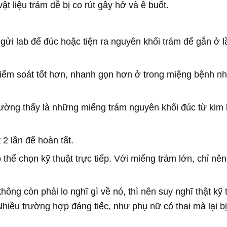
ật liệu trám dễ bị co rút gây hở và ê buốt.
ồi gửi lab để đúc hoặc tiện ra nguyên khối trám để gắn ở 
kiểm soát tốt hơn, nhanh gọn hơn ở trong miệng bệnh nh
ng thấy là những miếng trám nguyên khối đúc từ kim 
 2 lần để hoàn tất.
thể chọn kỹ thuật trực tiếp. Với miếng trám lớn, chỉ nên
ông còn phải lo nghĩ gì về nó, thì nên suy nghĩ thật kỹ 
Nhiều trường hợp đáng tiếc, như phụ nữ có thai mà lại b