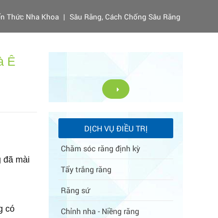
ến Thức Nha Khoa
|
Sâu Răng, Cách Chống Sâu Răng
à Ê
DỊCH VỤ ĐIỀU TRỊ
Chăm sóc răng định kỳ
g đã mài
Tẩy trắng răng
Răng sứ
g có
Chỉnh nha - Niềng răng