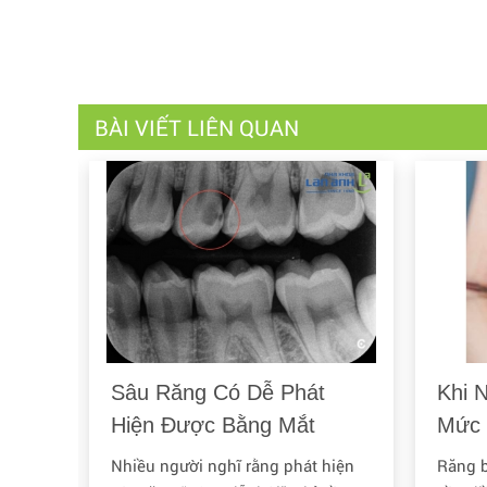
BÀI VIẾT LIÊN QUAN
g
Sâu Răng Có Dễ Phát
Khi 
?
Hiện Được Bằng Mắt
Mức 
Thường Không?
Răn
u đời,
Nhiều người nghĩ rằng phát hiện
Răng b