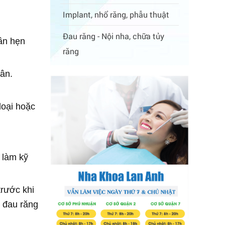
Implant, nhổ răng, phẫu thuật
Đau răng - Nội nha, chữa tủy
lần hẹn
răng
ân.
loại hoặc
 làm kỹ
trước khi
ị đau răng