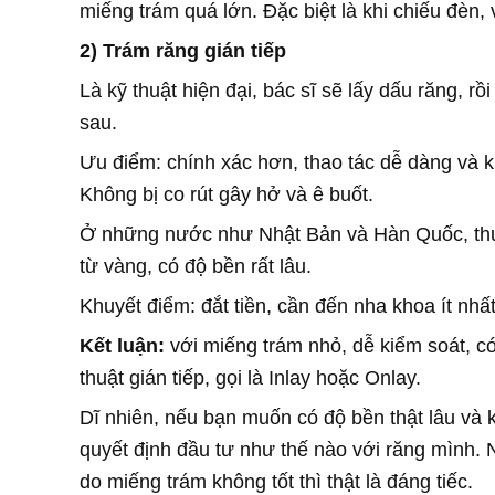
miếng trám quá lớn. Đặc biệt là khi chiếu đèn, v
2) Trám răng gián tiếp
Là kỹ thuật hiện đại, bác sĩ sẽ lấy dấu răng, r
sau.
Ưu điểm: chính xác hơn, thao tác dễ dàng và 
Không bị co rút gây hở và ê buốt.
Ở những nước như Nhật Bản và Hàn Quốc, thườ
từ vàng, có độ bền rất lâu.
Khuyết điểm: đắt tiền, cần đến nha khoa ít nhất
Kết luận:
với miếng trám nhỏ, dễ kiểm soát, có 
thuật gián tiếp, gọi là Inlay hoặc Onlay.
Dĩ nhiên, nếu bạn muốn có độ bền thật lâu và kh
quyết định đầu tư như thế nào với răng mình. 
do miếng trám không tốt thì thật là đáng tiếc.