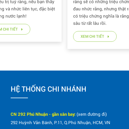
ều trị tuỷ răng, nếu bạn thấy
răng sẽ có những triệu chứ
ng và nhức liên tục, đặc biệt
đau nhức răng, nhưng thật r
ng nước lạnh!
có triệu chứng nghĩa là răn
sâu từ rất lâu rồi.
M CHI TIẾT
XEM CHI TIẾT
HỆ THỐNG CHI NHÁNH
CN 292 Phú Nhuận - gần sân bay:
(xem đường đi)
292 Huỳnh Văn Bánh, P.11, Q.Phú Nhuận, HCM, VN