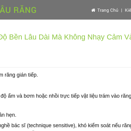
SÂU RĂNG
Trang Chủ
|
Ki
Độ Bền Lâu Dài Mà Không Nhạy Cảm V
m răng gián tiếp.
t độ ẩm và bơm hoặc nhồi trực tiếp vật liệu trám vào răn
ần hẹn.
ghề bác sĩ (technique sensitive), khó kiểm soát nếu răn