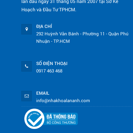
lần đầu ngày 31 tháng 05 năm 2007 tại Sở Kế
Hoạch và Đầu Tư TPHCM.
ĐỊA CHỈ
292 Huỳnh Văn Bánh - Phường 11 - Quận Phú
Nhuận - TP.HCM
SỐ ĐIỆN THOẠI
0917 463 468
EMAIL
info@nhakhoalananh.com