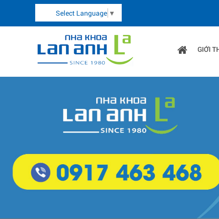
Select Language
▼
GIỚI T