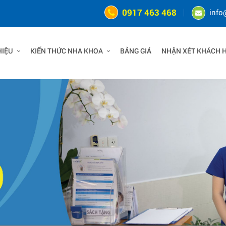
0917 463 468
info
HIỆU
KIẾN THỨC NHA KHOA
BẢNG GIÁ
NHẬN XÉT KHÁCH 