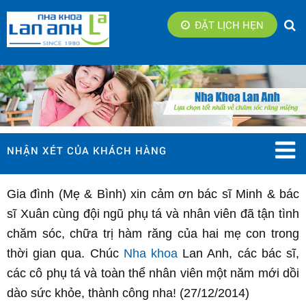
ĐẶT LỊCH HẸN
NHẬN XÉT CỦA KHÁCH HÀNG
Gia đình (Mẹ & Bình) xin cảm ơn bác sĩ Minh & bác
sĩ Xuân cùng đội ngũ phụ tá và nhân viên đã tận tình
chăm sóc, chữa trị hàm răng của hai mẹ con trong
thời gian qua. Chúc
Nha khoa
Lan Anh, các bác sĩ,
các cô phụ tá và toàn thể nhân viên một năm mới dồi
dào sức khỏe, thành công nha! (27/12/2014)