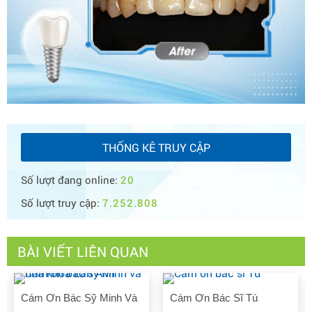
THỐNG KÊ TRUY CẬP
Số lượt đang online:
20
Số lượt truy cập:
7.252.808
BÀI VIẾT LIÊN QUAN
Cám Ơn Bác Sỹ Minh Và
Cám Ơn Bác Sĩ Tú