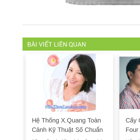
BÀI VIẾT LIÊN QUAN
oàn
Cấy Ghép Implant All On
Cầu 
uẩn
Four – Giải Pháp Mới Cho
Khác
Mất Răng Toàn Hàm