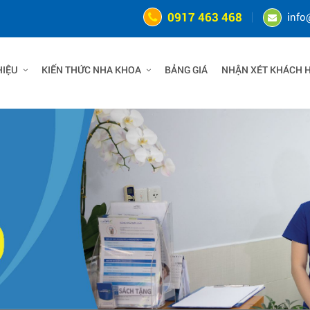
0917 463 468
info
HIỆU
KIẾN THỨC NHA KHOA
BẢNG GIÁ
NHẬN XÉT KHÁCH 