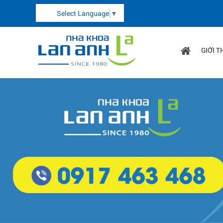
Select Language
▼
GIỚI T