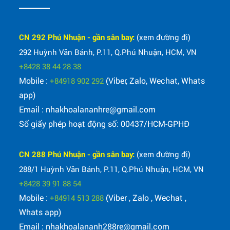
CN 292 Phú Nhuận - gần sân bay:
(xem đường đi)
292 Huỳnh Văn Bánh, P.11, Q.Phú Nhuận, HCM, VN
+8428 38 44 28 38
Mobile :
(Viber, Zalo, Wechat, Whats
+84918 902 292
app)
Email : nhakhoalananhre@gmail.com
Số giấy phép hoạt động số: 00437/HCM-GPHĐ
CN 288 Phú Nhuận - gần sân bay:
(xem đường đi)
288/1 Huỳnh Văn Bánh, P.11, Q.Phú Nhuận, HCM, VN
+8428 39 91 88 54
Mobile :
(Viber , Zalo , Wechat ,
+84914 513 288
Whats app)
Email : nhakhoalananh288re@gmail.com