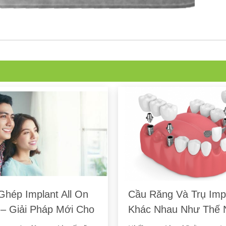
Răng Và Trụ Implant
Hệ Thống Chụp Phim
 Nhau Như Thế Nào?
Cone Beam 3D Hỗ Tr
Cắm Ghép Implant A