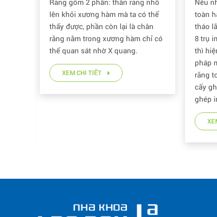
 nhô
Nếu như trước đây người mất răng
Nhiều 
 thể
toàn hàm chỉ có thể chọn đeo hàm
có ưu 
hân
tháo lắp hoặc là phải cấy ghép 6 –
răng, 
hỉ có
8 trụ implant để cố định toàn hàm
như vậ
thì hiện nay ngành nha đã có giải
XE
pháp mới cho những người mất
răng toàn hàm. Đó là công nghệ
cấy ghép răng All on 4. Vậy cấy
ghép implant All on 4 là gì?
XEM CHI TIẾT