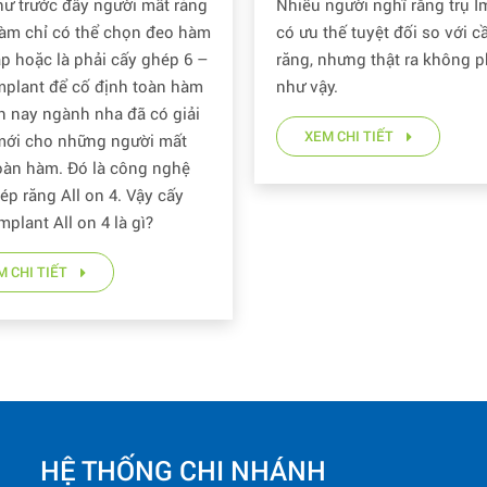
người nghĩ rằng trụ Implant
Chụp phim là một bước qua
Toàn Và Hiệu Quả
thế tuyệt đối so với cầu
trọng không thể thiếu trong
nhưng thật ra không phải
trị răng miệng. Bên cạnh cá
y.
X-quang 2D như Panorex, p
Cone Beam 3 chiều sẽ hỗ tr
M CHI TIẾT
sĩ với những thông tin chín
hơn, giúp khảo sát được cấu
trong vùng hàm mặt, đặc biệ
cắm ghép Implant an toàn v
được kết quả tối ưu.
XEM CHI TIẾT
HỆ THỐNG CHI NHÁNH