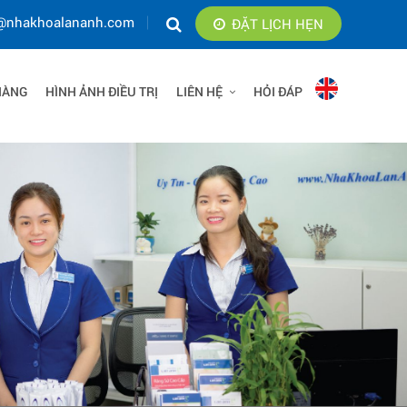
@nhakhoalananh.com
ĐẶT LỊCH HẸN
HÀNG
HÌNH ẢNH ĐIỀU TRỊ
LIÊN HỆ
HỎI ĐÁP