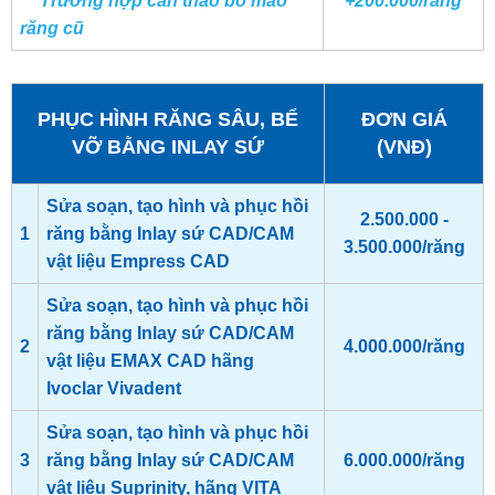
*
Trường hợp cần tháo bỏ mão
+200.000/răng
răng cũ
PHỤC HÌNH RĂNG SÂU, BỂ
ĐƠN GIÁ
VỠ BẰNG INLAY SỨ
(VNĐ)
Sửa soạn, tạo hình và phục hồi
2.500.000 -
1
răng bằng Inlay sứ CAD/CAM
3.500.000/răng
vật liệu Empress CAD
Sửa soạn, tạo hình và phục hồi
răng bằng Inlay sứ CAD/CAM
2
4.000.000/răng
vật liệu EMAX CAD hãng
Ivoclar Vivadent
Sửa soạn, tạo hình và phục hồi
3
răng bằng Inlay sứ CAD/CAM
6.000.000/răng
vật liệu Suprinity, hãng VITA