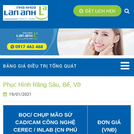
ĐẶT LỊCH HẸN
BẢNG GIÁ ĐIỀU TRỊ TỔNG QUÁT
Phục Hình Răng Sâu, Bể, Vỡ
19/01/2021
BỌC/ CHỤP MÃO SỨ
CAD/CAM CÔNG NGHỆ
ĐƠN GIÁ
CEREC / INLAB (CN PHÚ
(VNĐ)